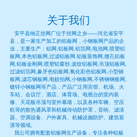
关于我们
安平县纳正丝网厂位于丝网之乡——河北省安平
县，是一家生产加工的铝板网，小钢板网产品的企
业，主要生产：铝网,铝板网,铝箔网,电池网,喷塑铝
板网,本色铝板网,过滤铝板网,铝板装饰网,微孔铝板
网,铝板金刚网,喷塑铝窗纱,波纹铝板网,吊顶铝板网,
过滤铝箔网,象牙色铝板网,氧化彩色铝板网,小型钢
板网,滤芯钢板网,电蚊拍网,小钢板网,不锈钢钢板网,
镀锌小钢板网等产品，产品广泛用宾馆、机场、火
车站、会议厅、酒店、体育场、电视台的室内装
修、天花板吊顶与室外幕墙，以及各种车辆、空压
机等的散热通风罩和机械传动防护罩，音响、滤清
器、空调设备、户外家具、机械设施防护、建筑装
潢等领域。
我公司拥有配套铝板网生产设备，专注各种铝板