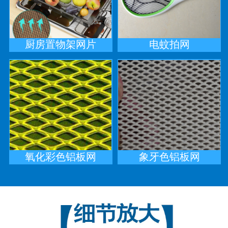
厨房置物架网片
电蚊拍网
氧化彩色铝板网
象牙色铝板网