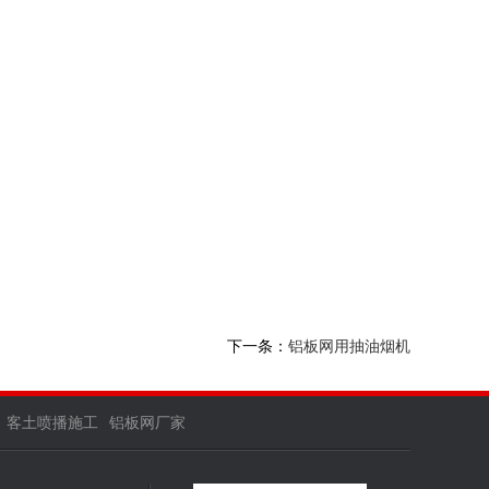
下一条：
铝板网用抽油烟机
客土喷播施工
铝板网厂家