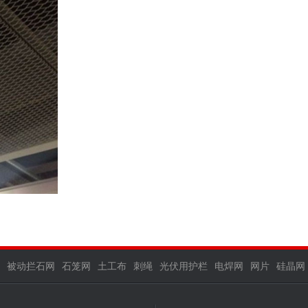
被动拦石网
石笼网
土工布
刺绳
光伏用护栏
电焊网
网片
硅晶网