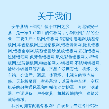
关于我们
安平县纳正丝网厂位于丝网之乡——河北省安平
县，是一家生产加工的铝板网，小钢板网产品的企
业，主要生产：铝网,铝板网,铝箔网,电池网,喷塑铝
板网,本色铝板网,过滤铝板网,铝板装饰网,微孔铝板
网,铝板金刚网,喷塑铝窗纱,波纹铝板网,吊顶铝板网,
过滤铝箔网,象牙色铝板网,氧化彩色铝板网,小型钢
板网,滤芯钢板网,电蚊拍网,小钢板网,不锈钢钢板网,
镀锌小钢板网等产品，产品广泛用宾馆、机场、火
车站、会议厅、酒店、体育场、电视台的室内装
修、天花板吊顶与室外幕墙，以及各种车辆、空压
机等的散热通风罩和机械传动防护罩，音响、滤清
器、空调设备、户外家具、机械设施防护、建筑装
潢等领域。
我公司拥有配套铝板网生产设备，专注各种铝板