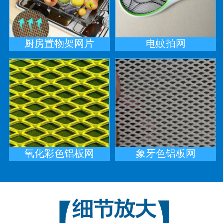
厨房置物架网片
电蚊拍网
氧化彩色铝板网
象牙色铝板网