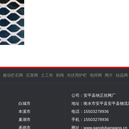
被动拦石网
石笼网
土工布
刺绳
光伏用护栏
电焊网
网片
硅晶网
公司：安平县纳正丝网厂
白城市
地址：衡水市安平县安平县物流
本溪市
电话：15503278936
巢湖市
手机：15503278936
承德市
网址：www.ganglvbanwang.cn