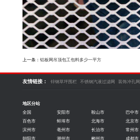
上一条：
铝板网吊顶包工包料多少一平方
友情链接：
锌钢草坪围栏
不锈钢汽液过滤网
装饰冲孔网
地区分站
全国
安阳市
鞍山市
巴中市
百色市
蚌埠市
北海市
北京市
滨州市
亳州市
长治市
常州市
朝阳市
潮州市
郴州市
成都市