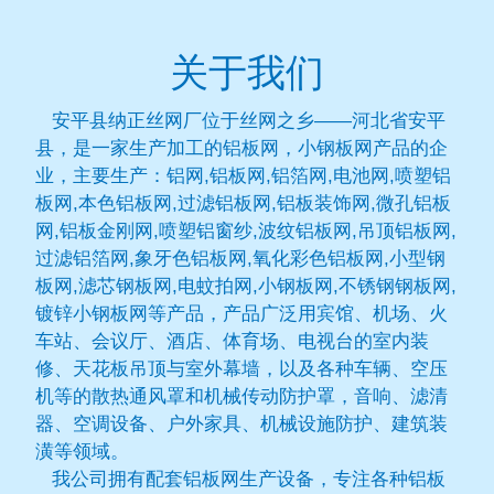
关于我们
安平县纳正丝网厂位于丝网之乡——河北省安平
县，是一家生产加工的铝板网，小钢板网产品的企
业，主要生产：铝网,铝板网,铝箔网,电池网,喷塑铝
板网,本色铝板网,过滤铝板网,铝板装饰网,微孔铝板
网,铝板金刚网,喷塑铝窗纱,波纹铝板网,吊顶铝板网,
过滤铝箔网,象牙色铝板网,氧化彩色铝板网,小型钢
板网,滤芯钢板网,电蚊拍网,小钢板网,不锈钢钢板网,
镀锌小钢板网等产品，产品广泛用宾馆、机场、火
车站、会议厅、酒店、体育场、电视台的室内装
修、天花板吊顶与室外幕墙，以及各种车辆、空压
机等的散热通风罩和机械传动防护罩，音响、滤清
器、空调设备、户外家具、机械设施防护、建筑装
潢等领域。
我公司拥有配套铝板网生产设备，专注各种铝板