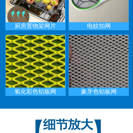
厨房置物架网片
电蚊拍网
氧化彩色铝板网
象牙色铝板网